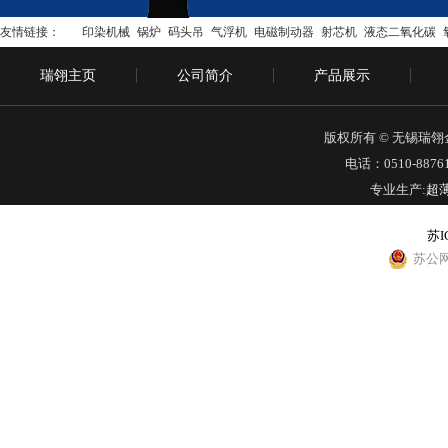
友情链接：
印染机械
锅炉
码头吊
气浮机
电磁制动器
射芯机
液态二氧化碳
瑞翎主页
公司简介
产品展示
版权所有 © 无锡瑞
电话：0510-88761
专业生产:
超
苏I
苏公网安