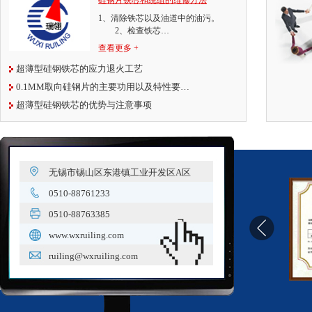
硅钢片铁芯和绕组的维修方法
1、清除铁芯以及油道中的油污。
2、检查铁芯…
查看更多 +
超薄型硅钢铁芯的应力退火工艺
0.1MM取向硅钢片的主要功用以及特性要…
超薄型硅钢铁芯的优势与注意事项
无锡市锡山区东港镇工业开发区A区
0510-88761233
0510-88763385
www.wxruiling.com
ruiling@wxruiling.com