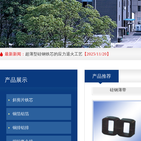
钳型铁芯
最新新闻：
超薄型硅钢铁芯的应力退火工艺
【2025/11/20】
0.1MM取向硅钢片的主要功用以及特性要求
【2024/04/10】
产品推荐
超薄型硅钢铁芯的优势与注意事项
【2024/03/10】
产品展示
硅钢薄带
斜剪片铁芯
铜箔铝箔
铜排铝排