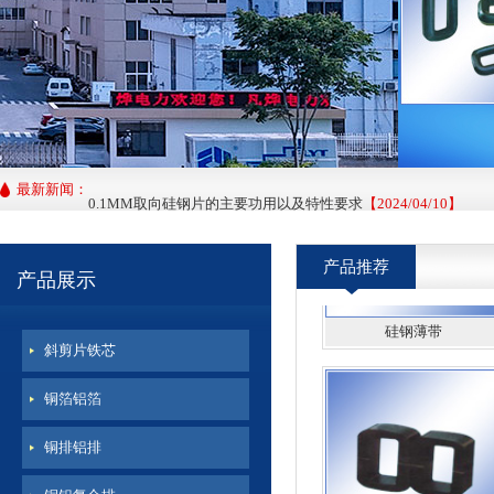
钳型铁芯
最新新闻：
超薄型硅钢铁芯的应力退火工艺
【2025/11/20】
0.1MM取向硅钢片的主要功用以及特性要求
【2024/04/10】
产品推荐
超薄型硅钢铁芯的优势与注意事项
【2024/03/10】
产品展示
硅钢薄带
斜剪片铁芯
铜箔铝箔
铜排铝排