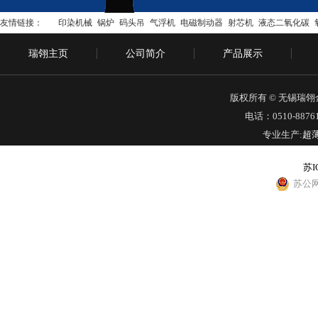
友情链接：
印染机械
锅炉
码头吊
气浮机
电磁制动器
射芯机
液态二氧化碳
瑞翎主页
公司简介
产品展示
版权所有 © 无锡瑞
电话：0510-88761
专业生产:
超
苏I
苏公网安