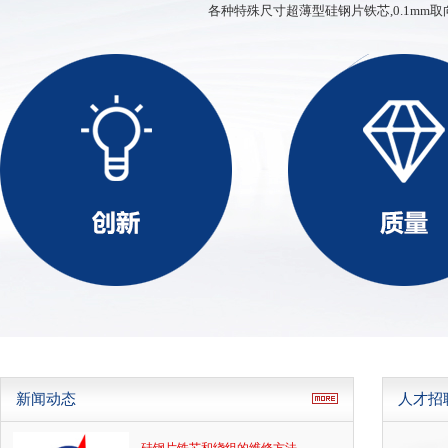
各种特殊尺寸超薄型硅钢片铁芯,0.1mm取
硅钢薄带
ED、XD、SD型铁芯
新闻动态
人才招