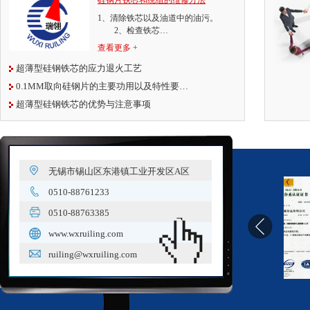
硅钢片铁芯和绕组的维修方法
1、清除铁芯以及油道中的油污。
2、检查铁芯…
查看更多 +
超薄型硅钢铁芯的应力退火工艺
0.1MM取向硅钢片的主要功用以及特性要…
超薄型硅钢铁芯的优势与注意事项
无锡市锡山区东港镇工业开发区A区
0510-88761233
0510-88763385
www.wxruiling.com
ruiling@wxruiling.com