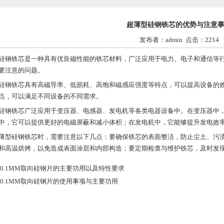
超薄型硅钢铁芯的优势与注意
发布者：admin 点击：2214
硅钢铁芯是一种具有优良磁性能的铁芯材料，广泛应用于电力、电子和通信等
要注意的问题。
硅钢铁芯具有高磁导率、低损耗、高饱和磁感应强度等特点，可以提高设备的
点，可以满足不同设备的不同需求。
硅钢铁芯广泛应用于变压器、电感器、发电机等各类电器设备中。在变压器中
中，它可以提供更好的电磁屏蔽和减小体积；在发电机中，它能够提升发电效
薄型硅钢铁芯时，需要注意以下几点：要确保铁芯的表面整洁，防止尘土、污
和高温烘烤，以免造成表面涂层和内部构造；要定期检查与维护铁芯，及时发
0.1MM取向硅钢片的主要功用以及特性要求
0.1MM取向硅钢片的使用事项与主要功用