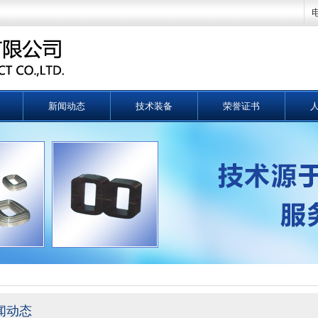
新闻动态
技术装备
荣誉证书
闻动态