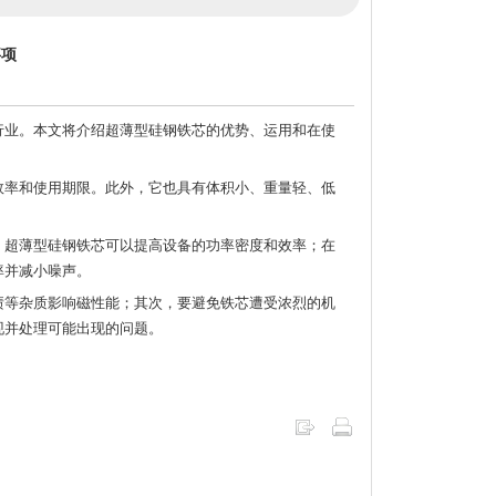
事项
行业。本文将介绍超薄型硅钢铁芯的优势、运用和在使
效率和使用期限。此外，它也具有体积小、重量轻、低
，超薄型硅钢铁芯可以提高设备的功率密度和效率；在
率并减小噪声。
渍等杂质影响磁性能；其次，要避免铁芯遭受浓烈的机
现并处理可能出现的问题。