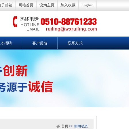
电子邮箱
网站首页
设为主页
加入收藏
English
人才招聘
客户反馈
联系方式
首页
>> 新闻动态