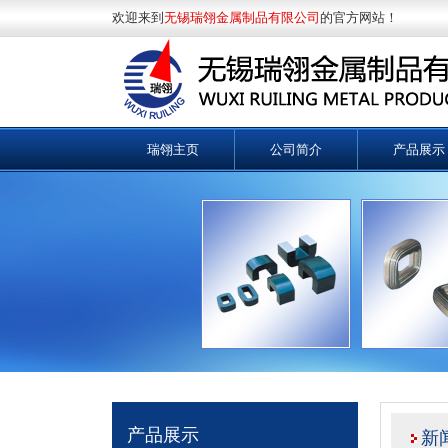
欢迎来到
无锡瑞翎金属制品有限公司
的官方网站！
瑞翎主页
公司简介
产品展示
产品展示
新