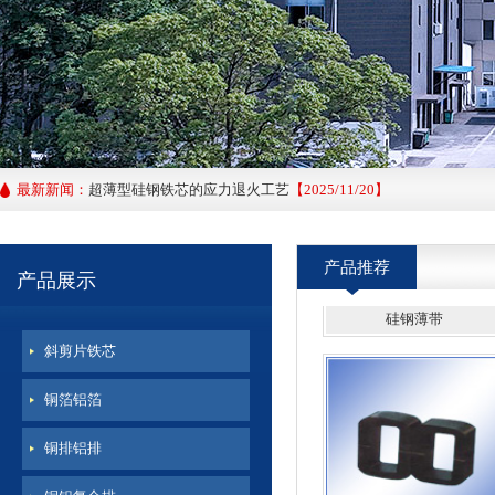
钳型铁芯
最新新闻：
超薄型硅钢铁芯的应力退火工艺
【2025/11/20】
0.1MM取向硅钢片的主要功用以及特性要求
【2024/04/10】
产品推荐
超薄型硅钢铁芯的优势与注意事项
【2024/03/10】
产品展示
硅钢薄带
斜剪片铁芯
铜箔铝箔
铜排铝排