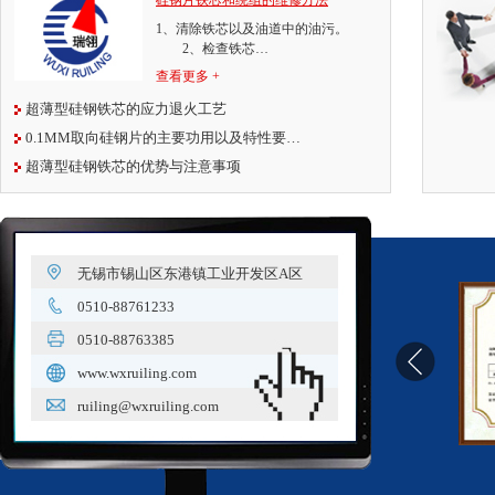
硅钢片铁芯和绕组的维修方法
1、清除铁芯以及油道中的油污。
2、检查铁芯…
查看更多 +
超薄型硅钢铁芯的应力退火工艺
0.1MM取向硅钢片的主要功用以及特性要…
超薄型硅钢铁芯的优势与注意事项
无锡市锡山区东港镇工业开发区A区
0510-88761233
0510-88763385
www.wxruiling.com
ruiling@wxruiling.com