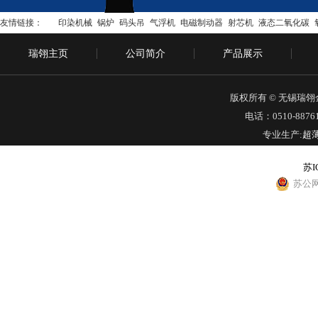
友情链接：
印染机械
锅炉
码头吊
气浮机
电磁制动器
射芯机
液态二氧化碳
瑞翎主页
公司简介
产品展示
版权所有 © 无锡瑞
电话：0510-88761
专业生产:
超
苏I
苏公网安