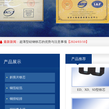
超薄型硅钢铁芯的应力退火工艺
【2025/11/20】
硅钢薄带
0.1MM取向硅钢片的主要功用以及特性要求
【2024/04/10】
最新新闻：
超薄型硅钢铁芯的优势与注意事项
【2024/03/10】
产品推荐
产品展示
斜剪片铁芯
ED、XD、SD型铁芯
铜箔铝箔
铜排铝排