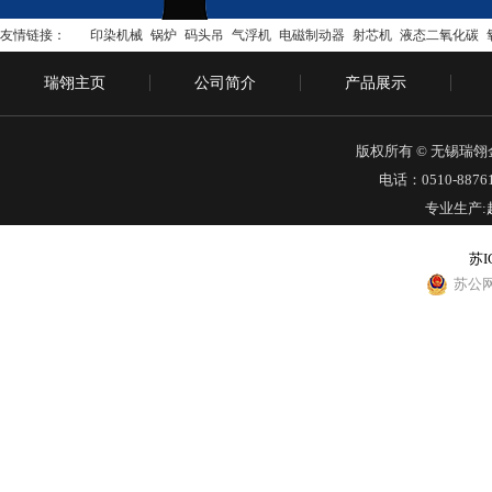
友情链接：
印染机械
锅炉
码头吊
气浮机
电磁制动器
射芯机
液态二氧化碳
瑞翎主页
公司简介
产品展示
版权所有 © 无锡瑞
电话：0510-88761
专业生产:
苏I
苏公网安