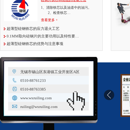
硅钢片铁芯和绕组的维修方法
1、清除铁芯以及油道中的油污。
2、检查铁芯…
查看更多 +
超薄型硅钢铁芯的应力退火工艺
0.1MM取向硅钢片的主要功用以及特性要…
超薄型硅钢铁芯的优势与注意事项
无锡市锡山区东港镇工业开发区A区
0510-88761233
0510-88763385
www.wxruiling.com
ruiling@wxruiling.com