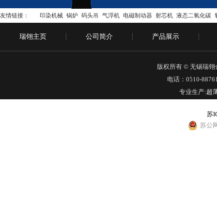
友情链接：
印染机械
锅炉
码头吊
气浮机
电磁制动器
射芯机
液态二氧化碳
瑞翎主页
公司简介
产品展示
版权所有 © 无锡瑞
电话：0510-88761
专业生产:
超
苏I
苏公网安