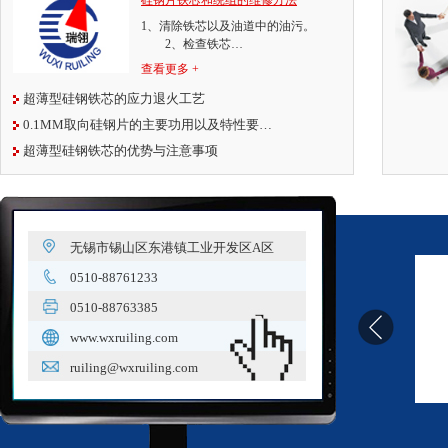
硅钢片铁芯和绕组的维修方法
1、清除铁芯以及油道中的油污。
2、检查铁芯…
查看更多 +
超薄型硅钢铁芯的应力退火工艺
0.1MM取向硅钢片的主要功用以及特性要…
超薄型硅钢铁芯的优势与注意事项
无锡市锡山区东港镇工业开发区A区
0510-88761233
0510-88763385
www.wxruiling.com
ruiling@wxruiling.com