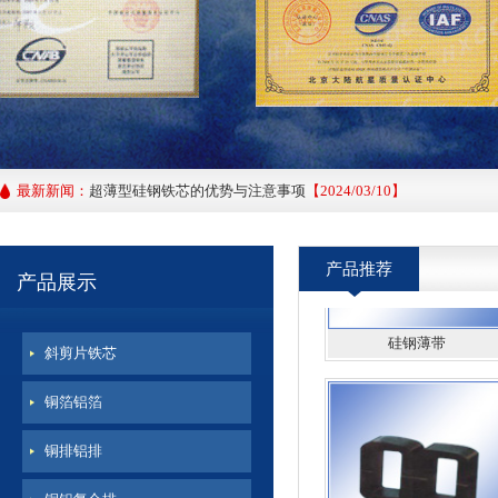
钳型铁芯
超薄型硅钢铁芯的应力退火工艺
【2025/11/20】
最新新闻：
0.1MM取向硅钢片的主要功用以及特性要求
【2024/04/10】
产品推荐
超薄型硅钢铁芯的优势与注意事项
【2024/03/10】
产品展示
硅钢薄带
斜剪片铁芯
铜箔铝箔
铜排铝排