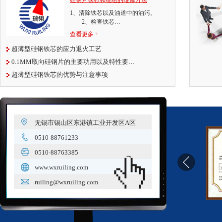
硅钢片铁芯和绕组的维修方法
1、清除铁芯以及油道中的油污。
2、检查铁芯…
查看更多 +
超薄型硅钢铁芯的应力退火工艺
0.1MM取向硅钢片的主要功用以及特性要…
超薄型硅钢铁芯的优势与注意事项
无锡市锡山区东港镇工业开发区A区
0510-88761233
0510-88763385
www.wxruiling.com
ruiling@wxruiling.com