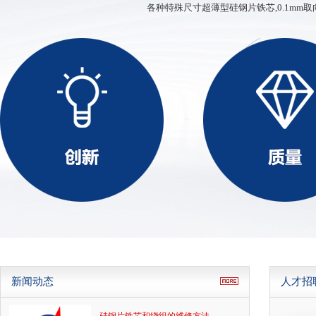
硅钢薄带
各种特殊尺寸超薄型硅钢片铁芯,0.1mm取
ED、XD、SD型铁芯
新闻动态
人才招