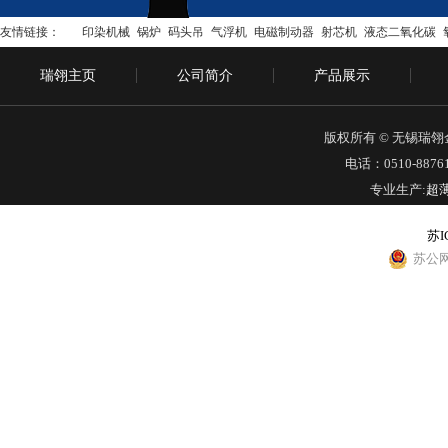
友情链接：
印染机械
锅炉
码头吊
气浮机
电磁制动器
射芯机
液态二氧化碳
瑞翎主页
公司简介
产品展示
版权所有 © 无锡瑞
电话：0510-88761
专业生产:
超
苏I
苏公网安