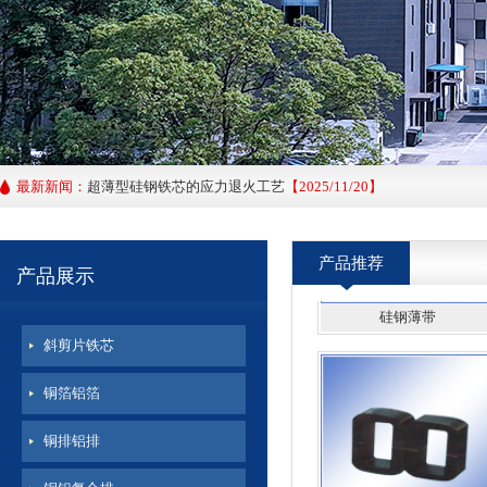
钳型铁芯
最新新闻：
超薄型硅钢铁芯的应力退火工艺
【2025/11/20】
0.1MM取向硅钢片的主要功用以及特性要求
【2024/04/10】
产品推荐
超薄型硅钢铁芯的优势与注意事项
【2024/03/10】
产品展示
硅钢薄带
斜剪片铁芯
铜箔铝箔
铜排铝排